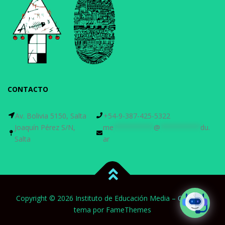
CONTACTO
Av. Bolivia 5150, Salta
+54-9-387-425-5322
Joaquín Pérez S/N,
me
**********
@
**********
du.
Salta
ar
Copyright © 2026 Instituto de Educación Media
–
OnePress
tema por FameThemes