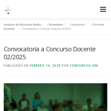
Menú
Instituto de Educación Media
>
Novedades
>
Concursos
>
Personal
INICIO
INSTITUCIONAL
ADMINISTRACIÓN
Docente
>
Convocatoria a Concurso Docente 02/2025
Convocatoria a Concurso Docente
ESTUDIANTES
EVENTOS
02/2025
PUBLICADO EN
FEBRERO 14, 2025
POR
CONCURSOS IEM