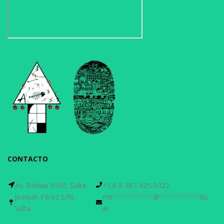
CONTACTO
Av. Bolivia 5150, Salta
+54-9-387-425-5322
Joaquín Pérez S/N,
me
**********
@
**********
du.
Salta
ar