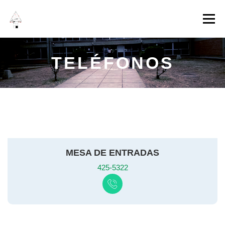
Menú
INICIO
INSTITUCIONAL
ADMINISTRACIÓN
TELÉFONOS
ESTUDIANTES
EVENTOS
MESA DE ENTRADAS
425-5322