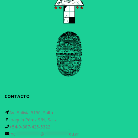
CONTACTO
Av. Bolivia 5150, Salta
Joaquín Pérez S/N, Salta
+54-9-387-425-5322
me
**********
@
**********
du.ar