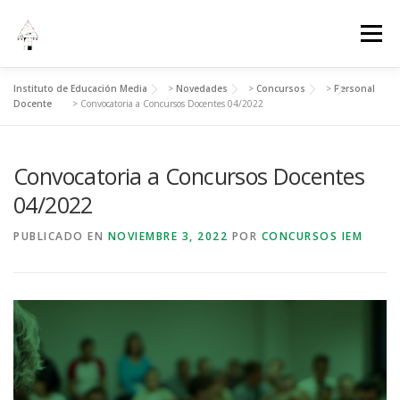
Menú
Instituto de Educación Media
>
Novedades
>
Concursos
>
Personal
INICIO
INSTITUCIONAL
ADMINISTRACIÓN
Docente
>
Convocatoria a Concursos Docentes 04/2022
Convocatoria a Concursos Docentes
ESTUDIANTES
EVENTOS
04/2022
PUBLICADO EN
NOVIEMBRE 3, 2022
POR
CONCURSOS IEM