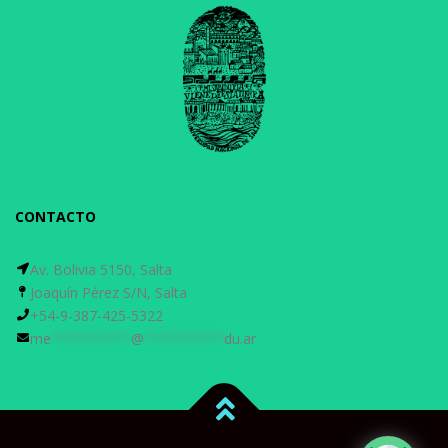
CONTACTO
Av. Bolivia 5150, Salta
Joaquín Pérez S/N, Salta
+54-9-387-425-5322
me
**********
@
**********
du.ar