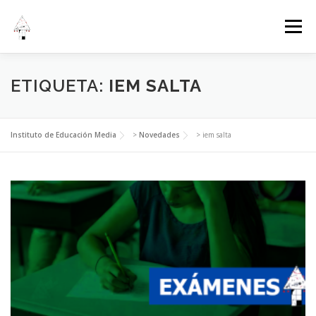
Menú
INICIO
INSTITUCIONAL
ADMINISTRACIÓN
ETIQUETA:
IEM SALTA
ESTUDIANTES
EVENTOS
Instituto de Educación Media
>
Novedades
>
iem salta