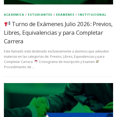
ACADEMICA
/
ESTUDIANTES
/
EXÁMENES
/
INSTITUCIONAL
Turno de Exámenes Julio 2026: Previos,
Libres, Equivalencias y para Completar
Carrera
Este llamado está destinado exclusivamente a alumnos que adeuden
materias en las categorías de: Previos, Libres, Equivalencias y para
Completar Carrera.
Cronograma de Inscripción y Examen
Procedimiento de …