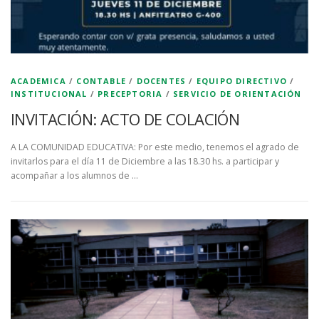
ACADEMICA
/
CONTABLE
/
DOCENTES
/
EQUIPO DIRECTIVO
/
INSTITUCIONAL
/
PRECEPTORIA
/
SERVICIO DE ORIENTACIÓN
INVITACIÓN: ACTO DE COLACIÓN
A LA COMUNIDAD EDUCATIVA: Por este medio, tenemos el agrado de
invitarlos para el día 11 de Diciembre a las 18.30 hs. a participar y
acompañar a los alumnos de …