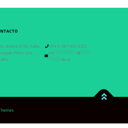
ONTACTO
Av. Bolivia 5150, Salta
+54-9-387-425-5322
Joaquín Pérez S/N,
me
**********
@
****
Salta
******
du.ar
Themes