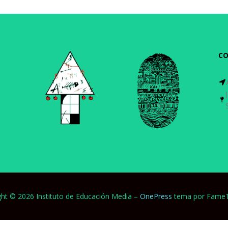
C
ght © 2026 Instituto de Educación Media
–
OnePress
tema por Fame