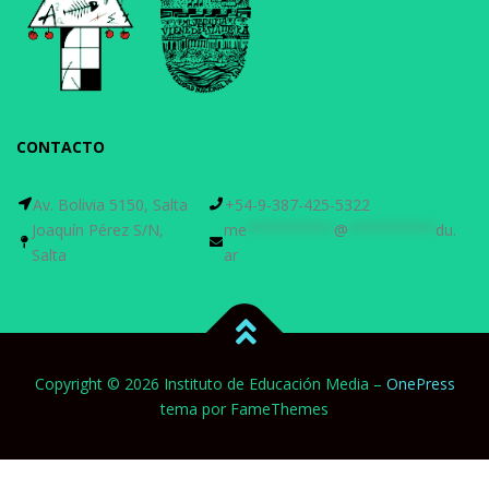
CONTACTO
Av. Bolivia 5150, Salta
+54-9-387-425-5322
Joaquín Pérez S/N,
me
**********
@
**********
du.
Salta
ar
Copyright © 2026 Instituto de Educación Media
–
OnePress
tema por FameThemes