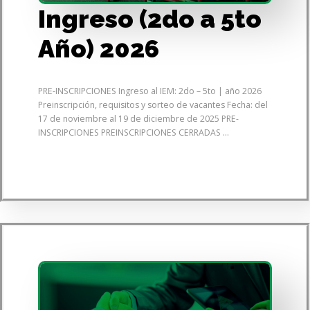
Ingreso (2do a 5to
Año) 2026
PRE-INSCRIPCIONES Ingreso al IEM: 2do – 5to | año 2026
Preinscripción, requisitos y sorteo de vacantes Fecha: del
17 de noviembre al 19 de diciembre de 2025 PRE-
INSCRIPCIONES PREINSCRIPCIONES CERRADAS ...