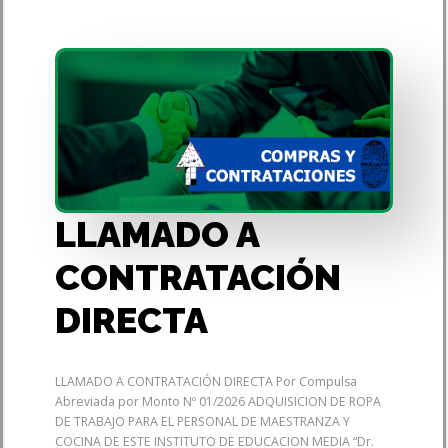
LLAMADO A
CONTRATACIÓN
DIRECTA
LLAMADO A CONTRATACIÓN DIRECTA Por Compulsa
Abreviada por Monto Nº 01/2026 ADQUISICION DE ROPA
DE TRABAJO PARA EL PERSONAL DE MAESTRANZA Y
COCINA DE ESTE INSTITUTO DE EDUCACION MEDIA “Dr.