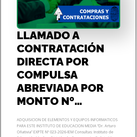
LLAMADO A
CONTRATACIÓN
DIRECTA POR
COMPULSA
ABREVIADA POR
MONTO Nº…
ADQUISICION DE ELEMENTOS Y EQUIPOS INFORMATICOS
PARA ESTE INSTITUTO DE EDUCACION MEDIA “Dr. Arturo
Oñativia” EXPTE Nº 023-2026-IEM Consultas: Instituto de