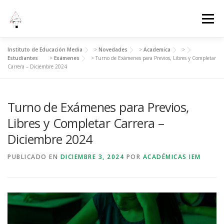
Menú
Instituto de Educación Media
>
Novedades
>
Academica
>
INICIO
INSTITUCIONAL
ADMINISTRACIÓN
Estudiantes
>
Exámenes
>
Turno de Exámenes para Previos, Libres y Completar
Carrera – Diciembre 2024
ESTUDIANTES
EVENTOS
Turno de Exámenes para Previos,
Libres y Completar Carrera –
Diciembre 2024
PUBLICADO EN
DICIEMBRE 3, 2024
POR
ACADÉMICAS IEM